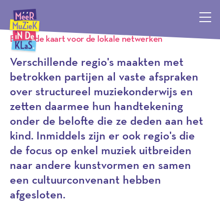
Programma
Méér Muziek in de Klas, terug naar de homepagina
Bekijk de kaart voor de lokale netwerken
Verschillende regio's maakten met
betrokken partijen al vaste afspraken
over structureel muziekonderwijs en
zetten daarmee hun handtekening
onder de belofte die ze deden aan het
kind. Inmiddels zijn er ook regio's die
de focus op enkel muziek uitbreiden
naar andere kunstvormen en samen
een cultuurconvenant hebben
afgesloten.