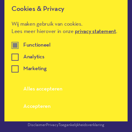
Cookies & Privacy
Méér Muziek in de Klas heeft de
culturele ANBI-status en is een
Erkend Goed Doel.
Wij maken gebruik van cookies.
Lees meer hierover in onze
privacy statement
.
Functioneel
Analytics
Marketing
Meer muziek in de klas, terug naar de h
Alles accepteren
Accepteren
Disclaimer
Privacy
Toegankelijkheidsverklaring