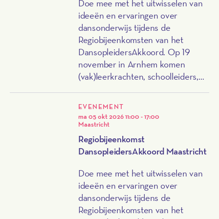
Doe mee met het uitwisselen van
ideeën en ervaringen over
dansonderwijs tijdens de
Regiobijeenkomsten van het
DansopleidersAkkoord. Op 19
november in Arnhem komen
(vak)leerkrachten, schoolleiders,
beleidsmakers en andere
betrokkenen samen voor een dag
EVENEMENT
vol informatie, ontmoeting en –
ma 05 okt 2026
11:00 - 17:00
uiteraard – dans. Je bent van harte
Maastricht
uitgenodigd om hierbij aanwezig te
Regiobijeenkomst
zijn.
DansopleidersAkkoord Maastricht
Doe mee met het uitwisselen van
ideeën en ervaringen over
dansonderwijs tijdens de
Regiobijeenkomsten van het