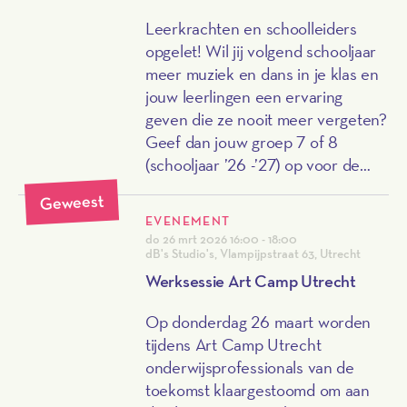
Leerkrachten en schoolleiders
opgelet! Wil jij volgend schooljaar
meer muziek en dans in je klas en
jouw leerlingen een ervaring
geven die ze nooit meer vergeten?
Geef dan jouw groep 7 of 8
(schooljaar ’26 -’27) op voor de
Grootste Schoolband van
Geweest
Nederland en wie weet zien we
EVENEMENT
jullie terug op Het Kerst
do 26 mrt 2026
16:00 - 18:00
Muziekgala 2026! Aanmelden kan
dB's Studio's, Vlampijpstraat 63, Utrecht
tot en met donderdag 4 juni dus
Werksessie Art Camp Utrecht
wees er snel bij!
Op donderdag 26 maart worden
tijdens Art Camp Utrecht
onderwijsprofessionals van de
toekomst klaargestoomd om aan