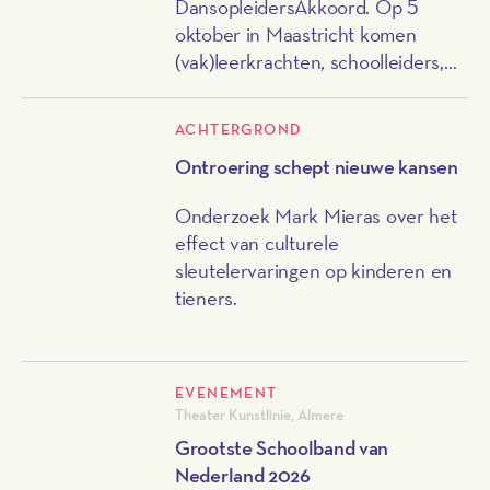
DansopleidersAkkoord. Op 5
oktober in Maastricht komen
(vak)leerkrachten, schoolleiders,
beleidsmakers en andere
betrokkenen samen voor een dag
ACHTERGROND
vol informatie, ontmoeting en –
Ontroering schept nieuwe kansen
uiteraard – dans. Je bent van harte
uitgenodigd om hierbij aanwezig te
Onderzoek Mark Mieras over het
zijn.
effect van culturele
sleutelervaringen op kinderen en
tieners.
EVENEMENT
Theater Kunstlinie, Almere
Grootste Schoolband van
Nederland 2026