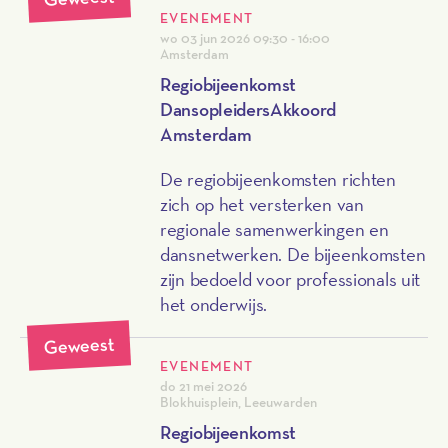
een werksessie kun je meedenken
EVENEMENT
over hoe we deze studenten
wo 03 jun 2026
09:30 - 16:00
kunnen ondersteunen en zo de
Amsterdam
cultuureducatie in de regio kunnen
Regiobijeenkomst
versterken.
DansopleidersAkkoord
Amsterdam
De regiobijeenkomsten richten
zich op het versterken van
regionale samenwerkingen en
dansnetwerken. De bijeenkomsten
zijn bedoeld voor professionals uit
het onderwijs.
Geweest
EVENEMENT
do 21 mei 2026
Blokhuisplein, Leeuwarden
Regiobijeenkomst