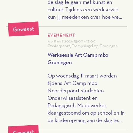
de slag te gaan met kunst en
cultuur. Tijdens een werksessie
kun jij meedenken over hoe we
deze studenten kunnen
Geweest
ondersteunen.
EVENEMENT
wo 11 mrt 2026
15:00 - 17:00
Oosterpoort, Trompsingel 27, Groningen
Werksessie Art Camp mbo
Groningen
Op woensdag 11 maart worden
tijdens Art Camp mbo
Noorderpoort-studenten
Onderwijsassistent en
Pedagogisch Medewerker
klaargestoomd om op school en in
de kinderopvang aan de slag te
gaan met kunst en cultuur. Tijdens
Geweest