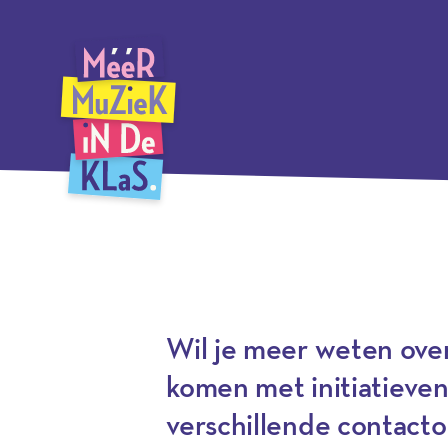
Ga
Méér Muziek in de Klas, terug naar de homepagina
naar
hoofdinhoud
Wil je meer weten over
komen met initiatieven
verschillende contacto