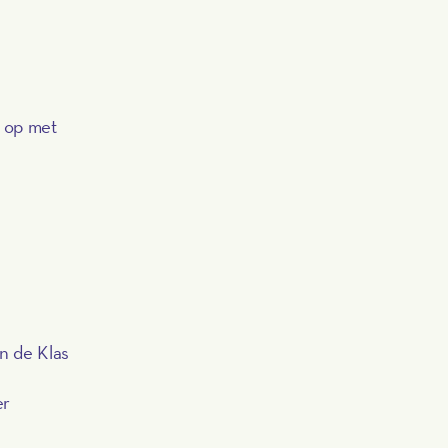
t op met
n de Klas
er