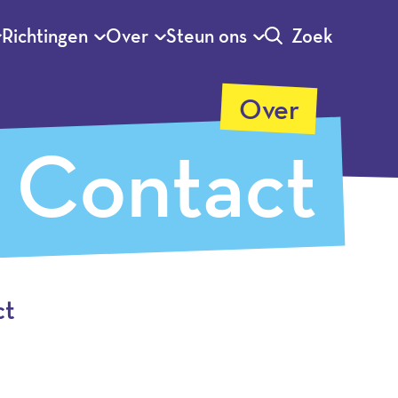
Richtingen
Over
Steun ons
Zoek
Over
Contact
ct