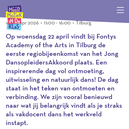
Evenement
Méér Muziek in de Klas, terug naar de homepagina
wo 22 apr 2026
•
11:00 - 16:00
•
Tilburg
Op woensdag 22 april vindt bij Fontys
Academy of the Arts in Tilburg de
eerste regiobijeenkomst van het Jong
DansopleidersAkkoord plaats. Een
inspirerende dag vol ontmoeting,
uitwisseling en natuurlijk dans! De dag
staat in het teken van ontmoeten en
verbinding. We zijn vooral benieuwd
naar wat jij belangrijk vindt als je straks
als vakdocent dans het werkveld
instapt.