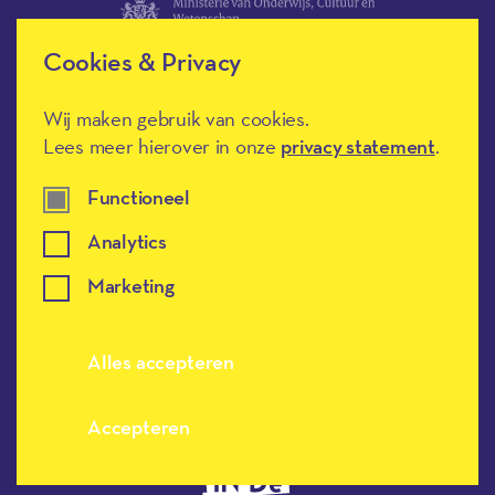
Cookies & Privacy
Wij maken gebruik van cookies.
Lees meer hierover in onze
privacy statement
.
Méér Muziek in de Klas heeft de
culturele ANBI-status en is een
Erkend Goed Doel.
Functioneel
Analytics
Marketing
Alles accepteren
Meer muziek in de klas, terug naar de h
Accepteren