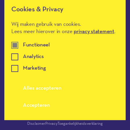
Cookies & Privacy
Méér Muziek in de Klas heeft de
culturele ANBI-status en is een
Erkend Goed Doel.
Wij maken gebruik van cookies.
Lees meer hierover in onze
privacy statement
.
Functioneel
Analytics
Marketing
Meer muziek in de klas, terug naar de h
Alles accepteren
Accepteren
Disclaimer
Privacy
Toegankelijkheidsverklaring