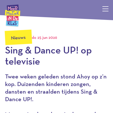
Méér Muziek in de Klas, terug naar de homepagina
Nieuws
do 25 jun 2026
Sing & Dance UP! op
televisie
Twee weken geleden stond Ahoy op z’n
kop. Duizenden kinderen zongen,
dansten en straalden tijdens Sing &
Dance UP!.