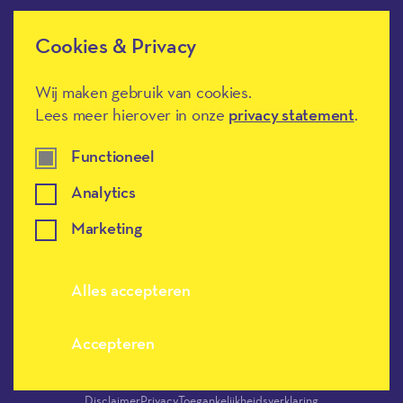
Cookies & Privacy
Méér Muziek in de Klas heeft de
culturele ANBI-status en is een
Erkend Goed Doel.
Wij maken gebruik van cookies.
Lees meer hierover in onze
privacy statement
.
Functioneel
Analytics
Marketing
Meer muziek in de klas, terug naar de h
Alles accepteren
Accepteren
Disclaimer
Privacy
Toegankelijkheidsverklaring