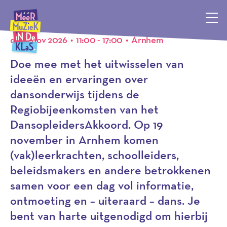
Evenement
Méér Muziek in de Klas, terug naar de homepagina
do 19 nov 2026
•
11:00 - 17:00
•
Arnhem
Doe mee met het uitwisselen van
ideeën en ervaringen over
dansonderwijs tijdens de
Regiobijeenkomsten van het
DansopleidersAkkoord. Op 19
november in Arnhem komen
(vak)leerkrachten, schoolleiders,
beleidsmakers en andere betrokkenen
samen voor een dag vol informatie,
ontmoeting en – uiteraard – dans. Je
bent van harte uitgenodigd om hierbij