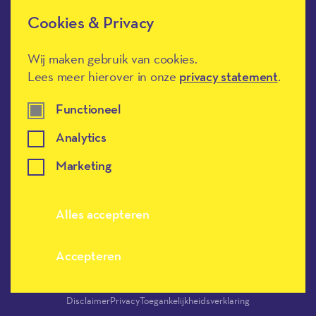
Cookies & Privacy
Méér Muziek in de Klas heeft de
culturele ANBI-status en is een
Erkend Goed Doel.
Wij maken gebruik van cookies.
Lees meer hierover in onze
privacy statement
.
Functioneel
Analytics
Marketing
Meer muziek in de klas, terug naar de h
Alles accepteren
Accepteren
Disclaimer
Privacy
Toegankelijkheidsverklaring