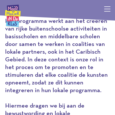
Programma
Méér Muziek in de Klas, terug naar de homepagina
Het programma werkt aan het creëren
van rijke buitenschoolse activiteiten in
basisscholen en middelbare scholen
door samen te werken in coalities van
lokale partners, ook in het Caribisch
Gebied. In deze context is onze rol in
het proces om te promoten en te
stimuleren dat elke coalitie de kunsten
opneemt, zodat ze dit kunnen
integreren in hun lokale programma.
Hiermee dragen we bij aan de
bewustwording en lokale