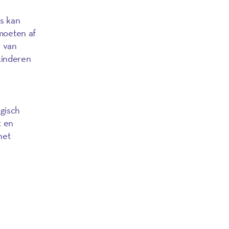
s kan
moeten af
r van
kinderen
ogisch
t en
het