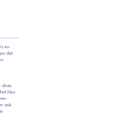
’s en
gen dat
en
r deze
 het hbo
 een
er ook
jn