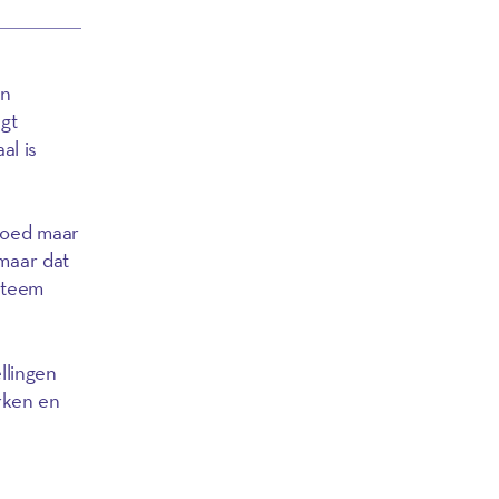
en
egt
al is
 goed maar
 maar dat
steem
llingen
rken en