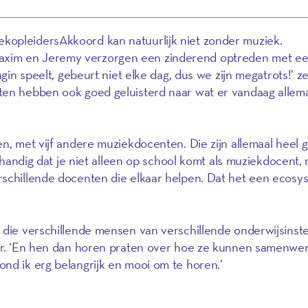
opleidersAkkoord kan natuurlijk niet zonder muziek.
xim en Jeremy verzorgen een zinderend optreden met e
ngin speelt, gebeurt niet elke dag, dus we zijn megatrots!’ z
ten hebben ook goed geluisterd naar wat er vandaag allema
en, met vijf andere muziekdocenten. Die zijn allemaal heel
l handig dat je niet alleen op school komt als muziekdocent,
rschillende docenten die elkaar helpen. Dat het een ecosy
 die verschillende mensen van verschillende onderwijsinste
ber. ‘En hen dan horen praten over hoe ze kunnen samenwe
nd ik erg belangrijk en mooi om te horen.’