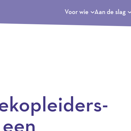
Voor wie
Aan de slag
ekopleiders-
 een