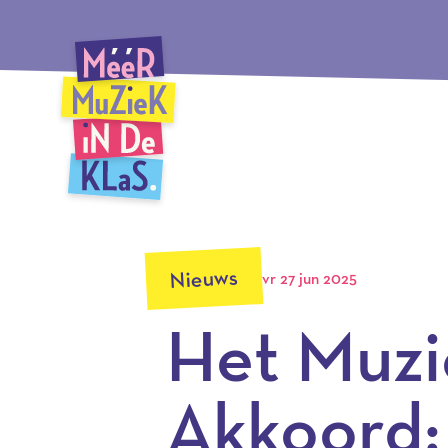
Ga
Méér Muziek in de Klas, terug naar de homepagina
naar
hoofdinhoud
Nieuws
vr 27 jun 2025
Het Muzi
Akkoord: