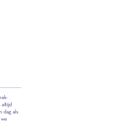
eak-
altijd
n dag als
t we