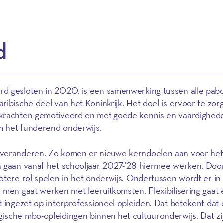
d
d gesloten in 2020, is een samenwerking tussen alle pabo
ribische deel van het Koninkrijk. Het doel is ervoor te zor
rkrachten gemotiveerd en met goede kennis en vaardighed
m het funderend onderwijs.
 veranderen. Zo komen er nieuwe kerndoelen aan voor het
n gaan vanaf het schooljaar 2027-’28 hiermee werken. Doo
otere rol spelen in het onderwijs. Ondertussen wordt er in
 men gaat werken met leeruitkomsten. Flexibilisering gaat
t ingezet op interprofessioneel opleiden. Dat betekent dat 
ische mbo-opleidingen binnen het cultuuronderwijs. Dat zi