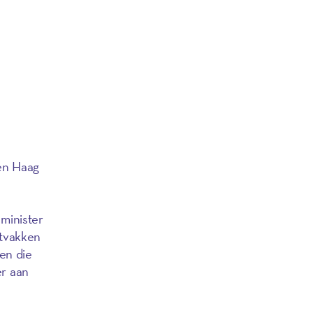
Den Haag
,
minister
stvakken
en die
er aan