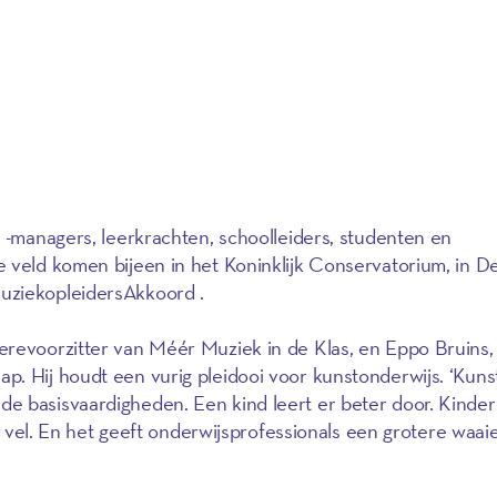
n -managers, leerkrachten, schoolleiders, studenten en
e veld komen bijeen in het Koninklijk Conservatorium, in 
uziekopleidersAkkoord .
erevoorzitter van Méér Muziek in de Klas, en Eppo Bruins
hap
. Hij houdt een vurig pleidooi voor kunstonderwijs. ‘Kun
e basisvaardigheden. Een kind leert er beter door. Kinder
un vel. En het geeft onderwijsprofessionals een grotere waai