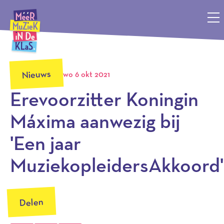
Méér Muziek in de Klas, terug naar de homepagina
Nieuws
wo 6 okt 2021
Erevoorzitter Koningin
Máxima aanwezig bij
'Een jaar
MuziekopleidersAkkoord'
Delen