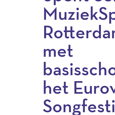
MuziekSp
Rotterda
met
basissch
het Eurov
Songfesti