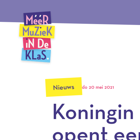
Ga
Méér Muziek in de Klas, terug naar de homepagina
naar
hoofdinhoud
Nieuws
do 20 mei 2021
Koningin
opent ee