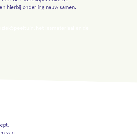
ten hierbij onderling nauw samen.
ziekSpeeltuin, het lesmateriaal en de
ept,
een van