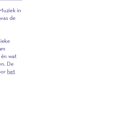
Muziek in
was de
nieke
aam
 én wat
en. De
door
het