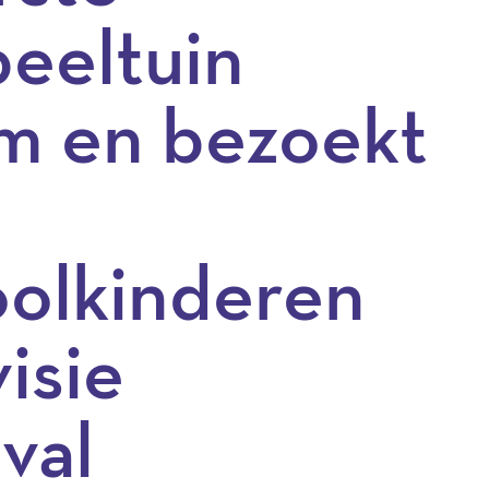
eeltuin
m en bezoekt
oolkinderen
isie
val