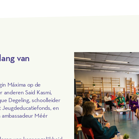
lang van
gin Máxima op de
er anderen Said Kasmi,
ue Degeling, schoolleider
t Jeugdeducatiefonds, en
en ambassadeur Méér
deren van kansengelijkheid