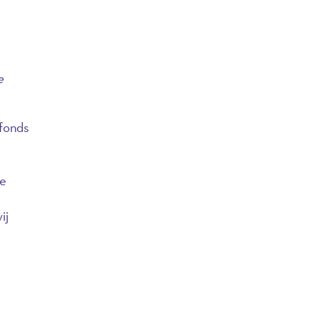
e
dfonds
de
ij