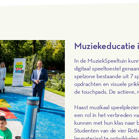
Muziekeducatie 
In de MuziekSpeeltuin kunn
digitaal speeltoestel gena
spelzone bestaande uit 7 s
opdrachten en visuele prik
de touchpads. De actieve, m
Naast muzikaal speelplezier
een rol in het verbreden v
kunnen met hun klas naar 
Studenten van de vier Rot
lesmateriaal te ontwikkele