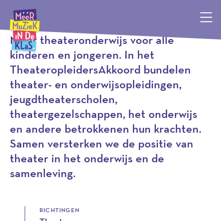
Programma
Méér Muziek in de Klas, terug naar de homepagina
Méér theateronderwijs voor alle
kinderen en jongeren. In het
TheateropleidersAkkoord bundelen
theater- en onderwijsopleidingen,
jeugdtheaterscholen,
theatergezelschappen, het onderwijs
en andere betrokkenen hun krachten.
Samen versterken we de positie van
theater in het onderwijs en de
samenleving.
RICHTINGEN