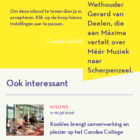
Wethouder
Om deze inhoud te tonen dien je marketing cookies te
Gerard van
accepteren. Klik op de knop hieronder om je cookie
Deelen, die
instellingen aan te passen.
aan Máxima
vertelt over
Cookie Instellingen
Méér Muziek
naar
Scherpenzeel.
Ook interessant
NIEUWS
vr 10 jul 2026
Kookles brengt samenwerking en
plezier op het Candea College