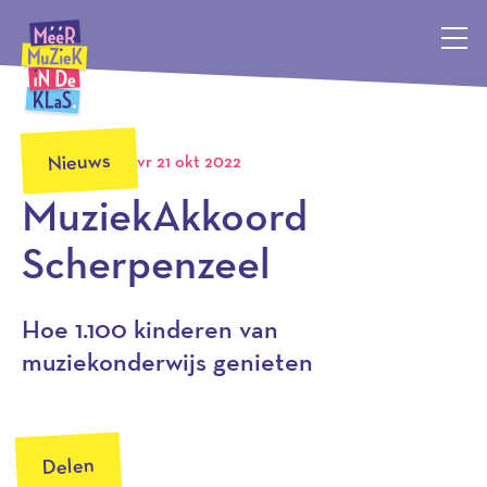
Méér Muziek in de Klas, terug naar de homepagina
Nieuws
vr 21 okt 2022
MuziekAkkoord
Scherpenzeel
Hoe 1.100 kinderen van
muziekonderwijs genieten
Delen