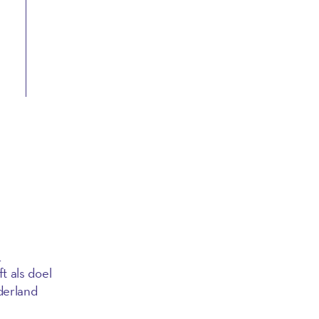
l
t als doel
derland