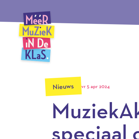
Ga
Méér Muziek in de Klas, terug naar de homepagina
naar
hoofdinhoud
Nieuws
vr 5 apr 2024
MuziekA
speciaal 