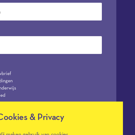
wbrief
dingen
nderwijs
ied
Cookies & Privacy
ij maken gebruik van cookies.