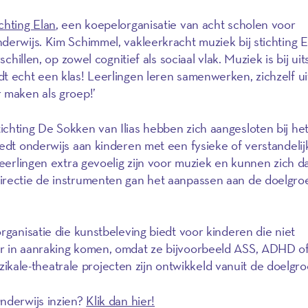
ichting Elan
, een koepelorganisatie van acht scholen voor
erwijs. Kim Schimmel, vakleerkracht muziek bij stichting El
schillen, op zowel cognitief als sociaal vlak. Muziek is bij ui
t echt een klas! Leerlingen leren samenwerken, zichzelf ui
 maken als groep!’
ichting De Sokken van Ilias hebben zich aangesloten bij he
iedt onderwijs aan kinderen met een fysieke of verstandelij
 leerlingen extra gevoelig zijn voor muziek en kunnen zich 
irectie de instrumenten gan het aanpassen aan de doelgro
rganisatie die kunstbeleving biedt voor kinderen die niet
r in aanraking komen, omdat ze bijvoorbeeld ASS, ADHD of
le-theatrale projecten zijn ontwikkeld vanuit de doelgro
Onderwijs inzien?
Klik dan hier!