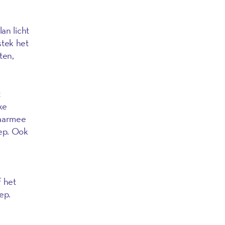
an licht
tstek het
ten,
t
ke
daarmee
ep. Ook
 het
ep.