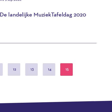
De landelijke MuziekTafeldag 2020
12
13
14
15