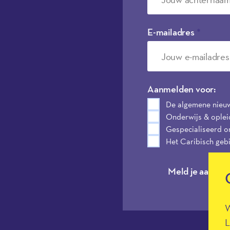
E-mailadres
*
Aanmelden voor:
De algemene nieu
Onderwijs & oplei
Gespecialiseerd o
Het Caribisch geb
Meld je aan
W
L