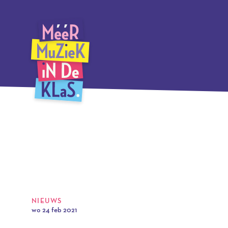
Ga
Méér Muziek in de Klas, terug naar de homepagina
naar
hoofdinhoud
NIEUWS
wo 24 feb 2021