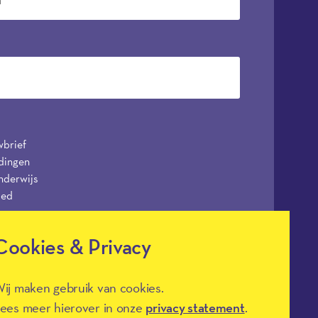
wbrief
dingen
nderwijs
ied
Cookies & Privacy
ij maken gebruik van cookies.
ees meer hierover in onze
privacy statement
.