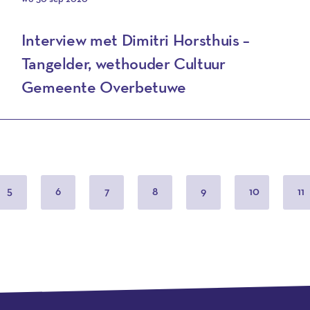
Interview met Dimitri Horsthuis –
Tangelder, wethouder Cultuur
Gemeente Overbetuwe
5
6
7
8
9
10
11