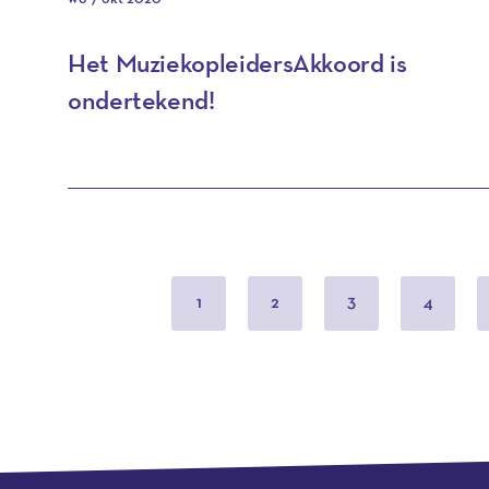
Het MuziekopleidersAkkoord is
ondertekend!
1
2
3
4