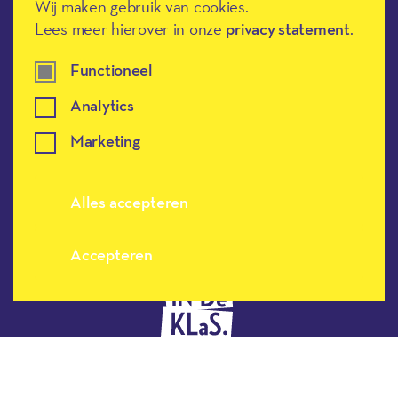
Wij maken gebruik van cookies.
Lees meer hierover in onze
privacy statement
.
Méér Muziek in de Klas heeft de
culturele ANBI-status en is een
Erkend Goed Doel.
Functioneel
Analytics
Marketing
Alles accepteren
Meer muziek in de klas, terug naar de h
Accepteren
Disclaimer
Privacy
Toegankelijkheidsverklaring