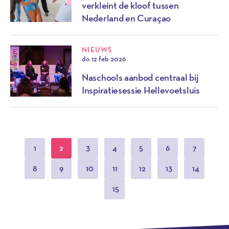
verkleint de kloof tussen
Nederland en Curaçao
NIEUWS
do 12 feb 2026
Naschools aanbod centraal bij
Inspiratiesessie Hellevoetsluis
1
2
3
4
5
6
7
8
9
10
11
12
13
14
15