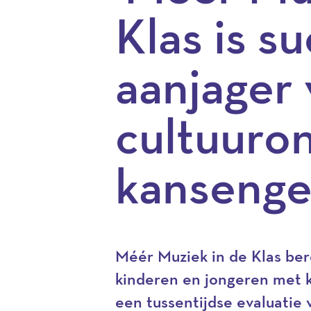
Klas is s
aanjager
cultuuro
kansengel
Méér Muziek in de Klas be
kinderen en jongeren met ku
een tussentijdse evaluatie 