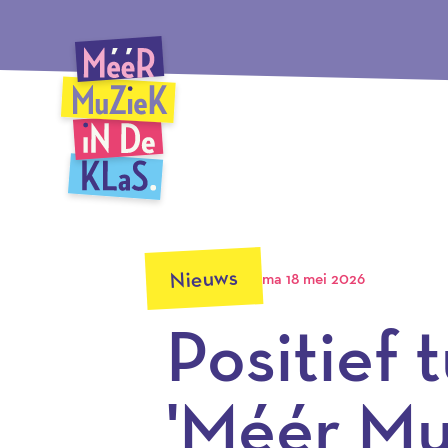
Ga
Méér Muziek in de Klas, terug naar de homepagina
naar
hoofdinhoud
Nieuws
ma 18 mei 2026
Positief 
'Méér Mu