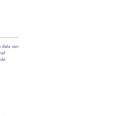
 data van
met
 de