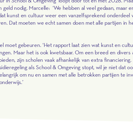
r in School & Omgeving’ loopt door tot en met 2028. Maa
 en geld nodig. Marcelle: ‘We hebben al veel gedaan, maar er
 dat kunst en cultuur weer een vanzelfsprekend onderdeel
ren. Dat moeten we echt samen doen met alle partijen in h
el moet gebeuren. ‘Het rapport laat zien wat kunst en cult
ingen. Maar het is ook kwetsbaar. Om een breed en divers
ieden, zijn scholen vaak afhankelijk van extra financiering. 
idieregeling als School & Omgeving stopt, wil je niet dat o
belangrijk om nu en samen met alle betrokken partijen te in
onderwijs.’