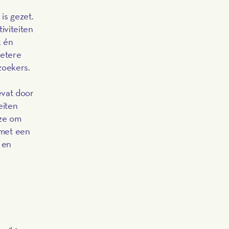
is gezet.
iviteiten
k én
betere
zoekers.
evat door
eiten
 ze om
 met een
 en