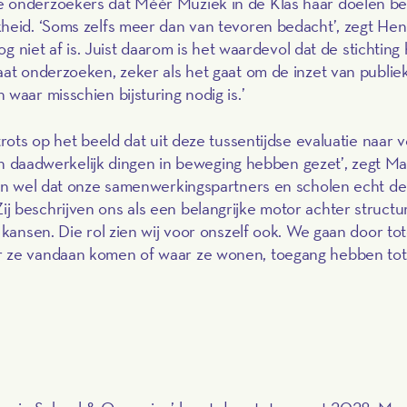
 onderzoekers dat Méér Muziek in de Klas haar doelen be
heid. ‘Soms zelfs meer dan van tevoren bedacht’, zegt Henr
nog niet af is. Juist daarom is het waardevol dat de stichting
aat onderzoeken, zeker als het gaat om de inzet van publie
waar misschien bijsturing nodig is.’
trots op het beeld dat uit deze tussentijdse evaluatie naar 
even daadwerkelijk dingen in beweging hebben gezet’, zegt Ma
hien wel dat onze samenwerkingspartners en scholen echt de
 beschrijven ons als een belangrijke motor achter structu
 kansen. Die rol zien wij voor onszelf ook. We gaan door tot
r ze vandaan komen of waar ze wonen, toegang hebben tot