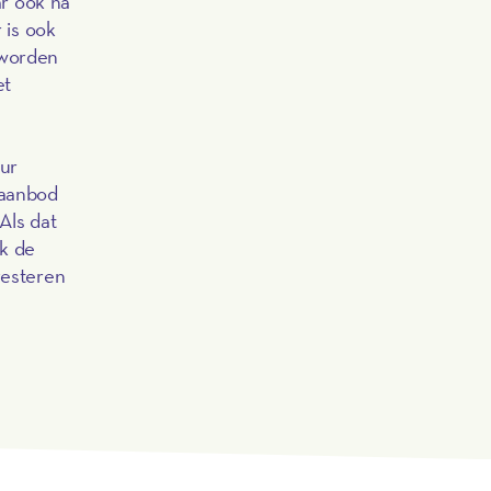
r ook na
 is ook
 worden
et
uur
 aanbod
Als dat
ok de
vesteren