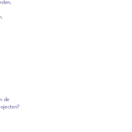
eden,
n.
an de
rojecten?