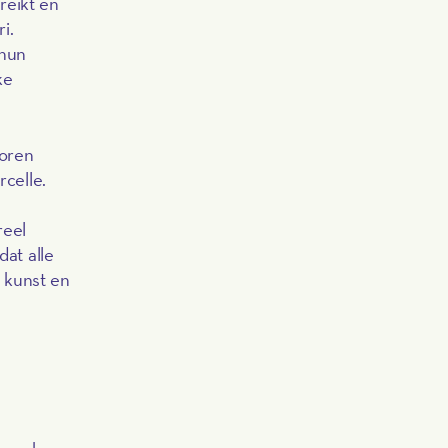
reikt en
i.
 hun
ke
voren
rcelle.
reel
dat alle
 kunst en