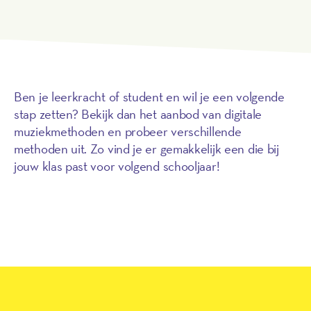
Ben je leerkracht of student en wil je een volgende
stap zetten? Bekijk dan het aanbod van digitale
muziekmethoden en probeer verschillende
methoden uit. Zo vind je er gemakkelijk een die bij
jouw klas past voor volgend schooljaar!
Bekijk de muziekmethoden
Play
<iframe data-id="16520461" data-provider="schooltv"
class="video__iframe" src="https://player.ntr.nl/index.php?
prid=WO_NTR_16520461" data-
src="https://player.ntr.nl/index.php?prid=WO_NTR_16520461"