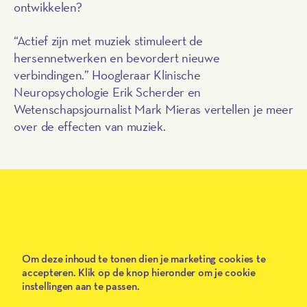
ontwikkelen?
“Actief zijn met muziek stimuleert de
hersennetwerken en bevordert nieuwe
verbindingen.” Hoogleraar Klinische
Neuropsychologie Erik Scherder en
Wetenschapsjournalist Mark Mieras vertellen je meer
Play
over de effecten van muziek.
<iframe data-id="15658470" data-provider="schooltv"
class="video__iframe" src="https://player.ntr.nl/index.php?
prid=WO_NTR_15658470" data-
src="https://player.ntr.nl/index.php?prid=WO_NTR_15658470"
frameborder="0" webkitallowfullscreen mozallowfullscreen
allowfullscreen allow="encrypted-media; autoplay; fullscreen">
</iframe>
Om deze inhoud te tonen dien je marketing cookies te
accepteren. Klik op de knop hieronder om je cookie
instellingen aan te passen.