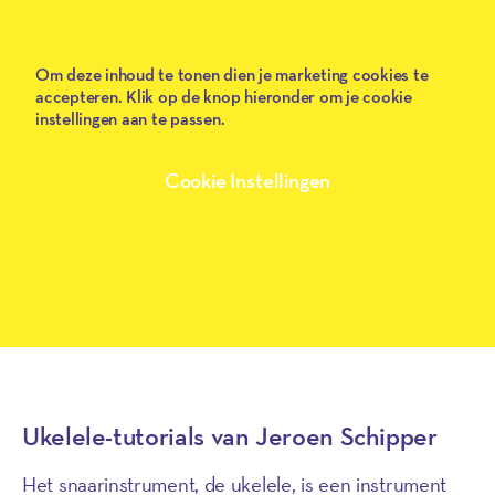
frameborder="0" webkitallowfullscreen mozallowfullscreen
allowfullscreen allow="encrypted-media; autoplay; fullscreen">
</iframe>
Om deze inhoud te tonen dien je marketing cookies te
accepteren. Klik op de knop hieronder om je cookie
instellingen aan te passen.
Cookie Instellingen
Ukelele-tutorials van Jeroen Schipper
Het snaarinstrument, de ukelele, is een instrument