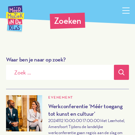
Méér Muziek in de Klas, terug naar de homepagina
Zoeken
Waar ben je naar op zoek?
Verz
EVENEMENT
Werkconferentie ‘Méér toegang
tot kunst en cultuur’
20241112 10:00:00 17:00:00 Het Leerhotel,
Amersfoort Tijdens de landelijke
werkconferentie gaan regio’s aan de slag om