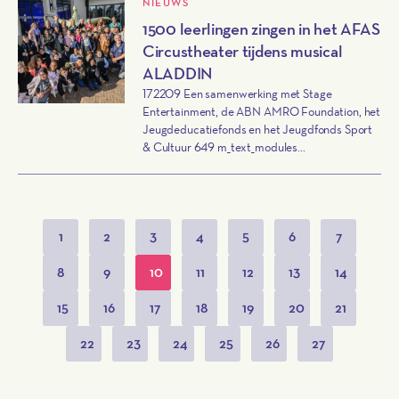
NIEUWS
1500 leerlingen zingen in het AFAS
Circustheater tijdens musical
ALADDIN
172209 Een samenwerking met Stage
Entertainment, de ABN AMRO Foundation, het
Jeugdeducatiefonds en het Jeugdfonds Sport
& Cultuur 649 m_text_modules...
1
2
3
4
5
6
7
8
9
10
11
12
13
14
15
16
17
18
19
20
21
22
23
24
25
26
27