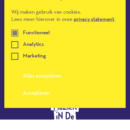
Wij maken gebruik van cookies.
Lees meer hierover in onze
privacy statement
.
Méér Muziek in de Klas heeft de
Functioneel
culturele ANBI-status en is een
Erkend Goed Doel.
Analytics
Marketing
Alles accepteren
Accepteren
Meer muziek in de klas, terug naar de h