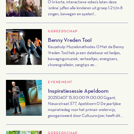
0 In korte, interactieve video’s laten deze
‘online’ juffen alle kinderen uit groep 1-2 t/m 8
zingen, bewegen en spelen!...
GEREEDSCHAP
Benny Vreden Tool
Keuzehulp Muziekmethodes 0 Met de Benny
Vreden Tool heb je een database vol liedjes,
bewegingsmuziek, verhaaltjes, energizers,
choreografieën, zangtips en...
EVENEMENT
Inspiratiesessie Apeldoorn
20250407 15:30:00 19:00:00 Gigant,
Nieuwstraat 377, Apeldoorn 0 De jaarlijkse
inspiratiedag voor het primair onderwijs,
georganiseerd door Cultuurwijzer, heeft dit...
GEREEDSCHAP