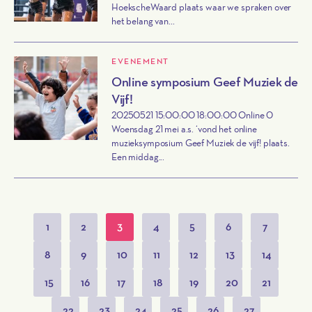
HoekscheWaard plaats waar we spraken over
het belang van...
EVENEMENT
Online symposium Geef Muziek de
Vijf!
20250521 15:00:00 18:00:00 Online 0
Woensdag 21 mei a.s. ‘vond het online
muzieksymposium Geef Muziek de vijf! plaats.
Een middag...
1
2
3
4
5
6
7
8
9
10
11
12
13
14
15
16
17
18
19
20
21
22
23
24
25
26
27