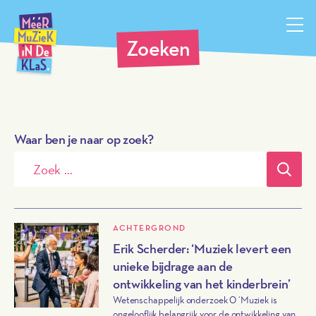
Méér Muziek in de Klas, terug naar de homepagina
Zoeken
Waar ben je naar op zoek?
Verz
ACHTERGROND
Erik Scherder: ‘Muziek levert een
unieke bijdrage aan de
ontwikkeling van het kinderbrein’
Wetenschappelijk onderzoek 0 ‘Muziek is
ongelooflijk belangrijk voor de ontwikkeling van