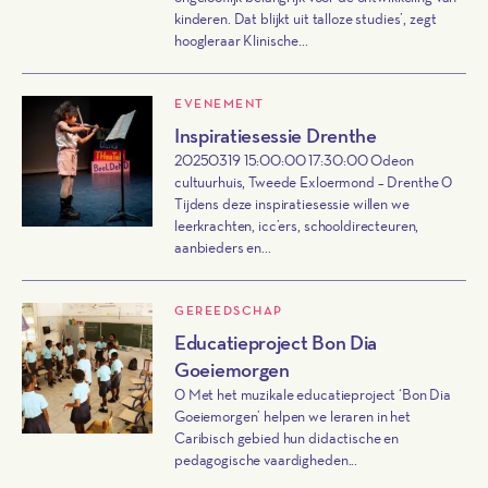
kinderen. Dat blijkt uit talloze studies’, zegt
hoogleraar Klinische...
EVENEMENT
Inspiratiesessie Drenthe
20250319 15:00:00 17:30:00 Odeon
cultuurhuis, Tweede Exloermond – Drenthe 0
Tijdens deze inspiratiesessie willen we
leerkrachten, icc’ers, schooldirecteuren,
aanbieders en...
GEREEDSCHAP
Educatieproject Bon Dia
Goeiemorgen
0 Met het muzikale educatieproject ‘Bon Dia
Goeiemorgen’ helpen we leraren in het
Caribisch gebied hun didactische en
pedagogische vaardigheden...