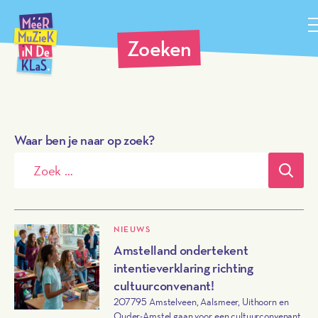
Méér Muziek in de Klas, terug naar de homepagina
Zoeken
Waar ben je naar op zoek?
Verz
NIEUWS
Amstelland ondertekent
intentieverklaring richting
cultuurconvenant!
207795 Amstelveen, Aalsmeer, Uithoorn en
Ouder-Amstel gaan voor een cultuurconvenant