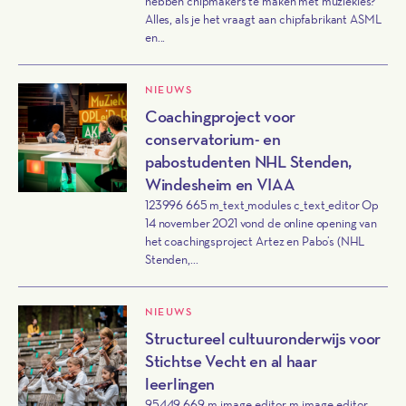
hebben chipmakers te maken met muziekles?
Alles, als je het vraagt aan chipfabrikant ASML
en...
NIEUWS
Coachingproject voor
conservatorium- en
pabostudenten NHL Stenden,
Windesheim en VIAA
123996 665 m_text_modules c_text_editor Op
14 november 2021 vond de online opening van
het coachingsproject Artez en Pabo’s (NHL
Stenden,...
NIEUWS
Structureel cultuuronderwijs voor
Stichtse Vecht en al haar
leerlingen
95449 669 m_image_editor m_image_editor