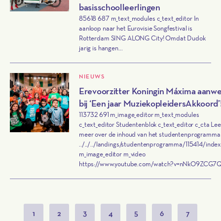
basisschoolleerlingen
85618 687 m_text_modules c_text_editor In
aanloop naar het Eurovisie Songfestival is
Rotterdam SING ALONG City! Omdat Dudok
jarig is hangen...
NIEUWS
Erevoorzitter Koningin Máxima aanwe
bij ‘Een jaar MuziekopleidersAkkoord’
113732 691 m_image_editor m_text_modules
c_text_editor Studentenblok c_text_editor c_cta Le
meer over de inhoud van het studentenprogramma
../../../landings/studentenprogramma/115414/index
m_image_editor m_video
https://www.youtube.com/watch?v=nNkO9ZCG7Q
1
2
3
4
5
6
7