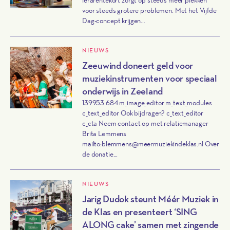
lerarentekort zorgt op steeds meer plekken
voor steeds grotere problemen. Met het Vijfde
Dag-concept krijgen...
NIEUWS
Zeeuwind doneert geld voor
muziekinstrumenten voor speciaal
onderwijs in Zeeland
139953 684 m_image_editor m_text_modules
c_text_editor Ook bijdragen? c_text_editor
c_cta Neem contact op met relatiemanager
Brita Lemmens
mailto:blemmens@meermuziekindeklas.nl Over
de donatie...
NIEUWS
Jarig Dudok steunt Méér Muziek in
de Klas en presenteert ‘SING
ALONG cake’ samen met zingende