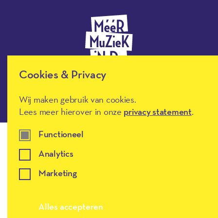
Meer muziek in de klas, terug naar de h
Cookies & Privacy
Wij maken gebruik van cookies.
Disclaimer
Privacy
Toegankelijkheidsverklaring
Lees meer hierover in onze
privacy statement
.
Functioneel
Analytics
Marketing
Alles accepteren