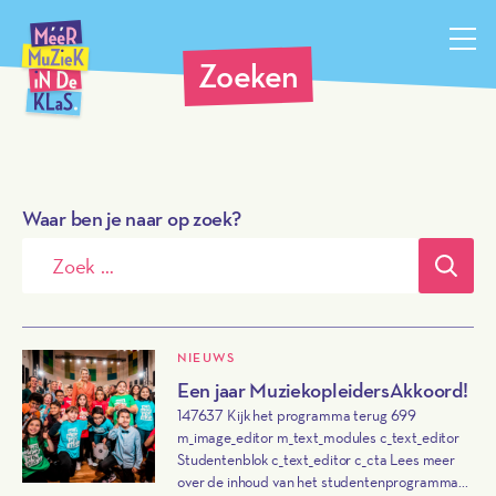
Méér Muziek in de Klas, terug naar de homepagina
Zoeken
Waar ben je naar op zoek?
Verz
NIEUWS
Een jaar MuziekopleidersAkkoord!
147637 Kijk het programma terug 699
m_image_editor m_text_modules c_text_editor
Studentenblok c_text_editor c_cta Lees meer
over de inhoud van het studentenprogramma...