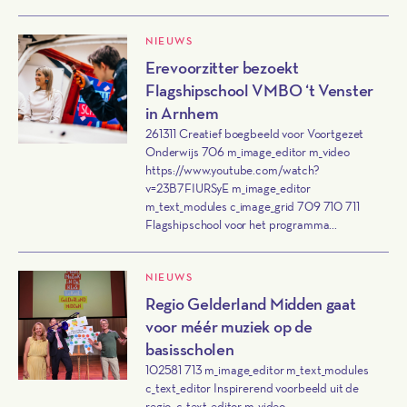
NIEUWS
Erevoorzitter bezoekt
Flagshipschool VMBO ‘t Venster
in Arnhem
261311 Creatief boegbeeld voor Voortgezet
Onderwijs 706 m_image_editor m_video
https://www.youtube.com/watch?
v=23B7FIURSyE m_image_editor
m_text_modules c_image_grid 709 710 711
Flagshipschool voor het programma...
NIEUWS
Regio Gelderland Midden gaat
voor méér muziek op de
basisscholen
102581 713 m_image_editor m_text_modules
c_text_editor Inspirerend voorbeeld uit de
regio: c_text_editor m_video