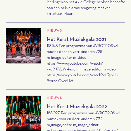
leerlingen op het Axia College hebben behoefte
aan een prikkelarme omgeving met veel
structuur. Maar...
NIEUWS
Het Kerst Muziekgala 2021
118943 Een programma van AVROTROS vol
muziek door en voor kinderen 728
m_image_editor m_video
https://www.youtube.com/watch?
v=q9jXVgWH-mc m_image_editor m_video
https://www.youtube.com/watch?v=Q-oLL-
9wrco Over Het...
NIEUWS
Het Kerst Muziekgala 2022
188097 Een programma van AVROTROS vol
muziek voor en door kinderen 732
m_image_editor m_image_editor
m_text_modules c_image_grid 735 736 737