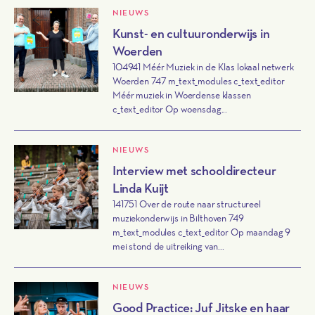
NIEUWS
Kunst- en cultuuronderwijs in
Woerden
104941 Méér Muziek in de Klas lokaal netwerk
Woerden 747 m_text_modules c_text_editor
Méér muziek in Woerdense klassen
c_text_editor Op woensdag...
NIEUWS
Interview met schooldirecteur
Linda Kuijt
141751 Over de route naar structureel
muziekonderwijs in Bilthoven 749
m_text_modules c_text_editor Op maandag 9
mei stond de uitreiking van...
NIEUWS
Good Practice: Juf Jitske en haar