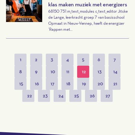
klas maken muziek met energizers
68150 751 m_text_modules c_text_editor Jitske
de Lange, leerkracht groep 7 van basisschool
Opmaat in Nieuw-Vennep, heeft de energizer
‘Rappen met...
1
2
3
4
5
6
7
8
9
10
11
12
13
14
15
16
17
18
19
20
21
22
23
24
25
26
27