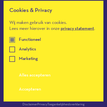
Cookies & Privacy
Méér Muziek in de Klas heeft de
culturele ANBI-status en is een
Erkend Goed Doel.
Wij maken gebruik van cookies.
Lees meer hierover in onze
privacy statement
.
Functioneel
Analytics
Marketing
Meer muziek in de klas, terug naar de h
Alles accepteren
Accepteren
Disclaimer
Privacy
Toegankelijkheidsverklaring