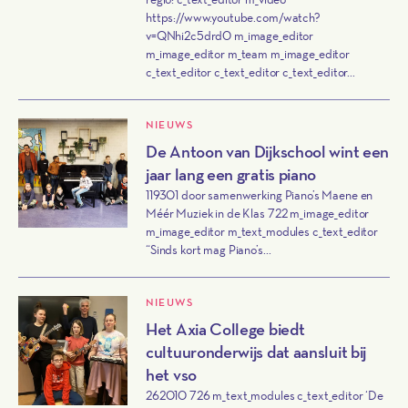
https://www.youtube.com/watch?
v=QNhi2c5drd0 m_image_editor
m_image_editor m_team m_image_editor
c_text_editor c_text_editor c_text_editor...
NIEUWS
De Antoon van Dijkschool wint een
jaar lang een gratis piano
119301 door samenwerking Piano’s Maene en
Méér Muziek in de Klas 722 m_image_editor
m_image_editor m_text_modules c_text_editor
“Sinds kort mag Piano’s...
NIEUWS
Het Axia College biedt
cultuuronderwijs dat aansluit bij
het vso
262010 726 m_text_modules c_text_editor ‘De