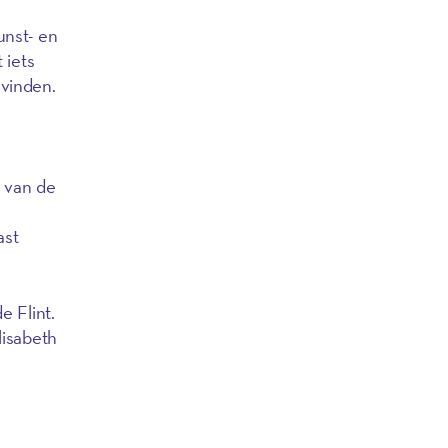
unst- en
 iets
 vinden.
 van de
ast
e Flint.
lisabeth