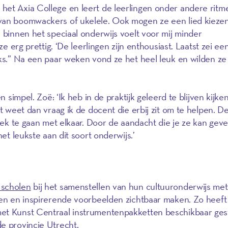
et Axia College en leert de leerlingen onder andere ritme
 van boomwackers of ukelele. Ook mogen ze een lied kieze
n binnen het speciaal onderwijs voelt voor mij minder
ze erg prettig. ‘De leerlingen zijn enthousiast. Laatst zei ee
iks.” Na een paar weken vond ze het heel leuk en wilden ze 
n simpel. Zoë: ‘Ik heb in de praktijk geleerd te blijven kijke
et weet dan vraag ik de docent die erbij zit om te helpen. D
prek te gaan met elkaar. Door de aandacht die je ze kan geve
het leukste aan dit soort onderwijs.’
 scholen
bij het samenstellen van hun cultuuronderwijs met
ggen en inspirerende voorbeelden zichtbaar maken. Zo heef
met Kunst Centraal instrumentenpakketten beschikbaar ges
e provincie Utrecht.