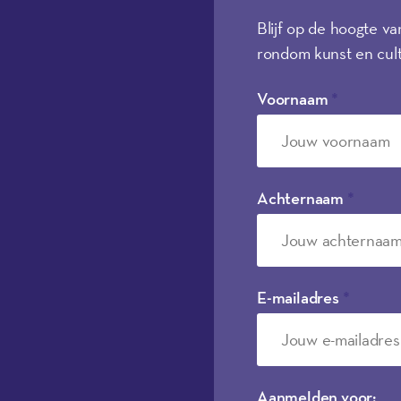
Blijf op de hoogte va
rondom kunst en cult
Voornaam
*
Achternaam
*
E-mailadres
*
Aanmelden voor: