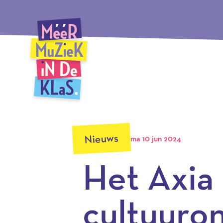
Ga
Méér Muziek in de Klas, terug naar de homepagina
naar
hoofdinhoud
Nieuws
ma 10 jun 2024
Het Axia
cultuuron