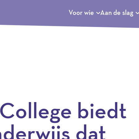
Voor wie
Aan de slag
 College biedt
derwijs dat