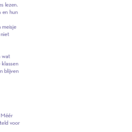
s lezen.
n en hun
n meisje
niet
n wat
e klassen
n blijven
t Méér
teld voor