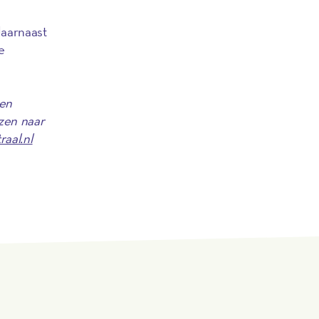
daarnaast
e
nen
zen naar
aal.nl