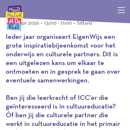
Evenement
Méér Muziek in de Klas, terug naar de homepagina
wo 01 apr 2026
•
13:00 - 17:00
•
Sittard
Ieder jaar organiseert EigenWijs een
grote inspiratiebijeenkomst voor het
onderwijs en culturele partners. Dit is
een uitgelezen kans om elkaar te
ontmoeten en in gesprek te gaan over
eventuele samenwerkingen.
Ben jij die leerkracht of ICC'er die
geïnteresseerd is in cultuureducatie?
Óf ben jij die culturele partner die
werkt in cultuureducatie in het primair