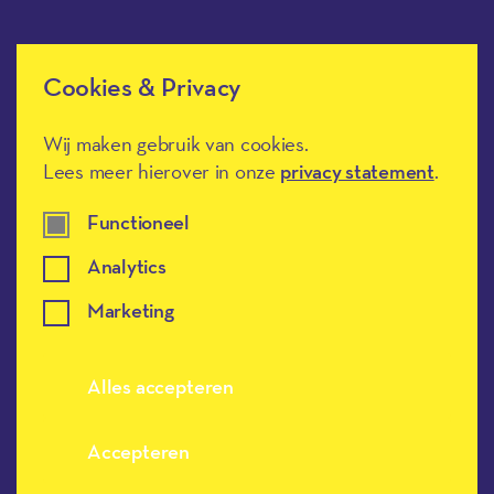
Cookies & Privacy
Méér Muziek in de Klas heeft de
culturele ANBI-status en is een
Erkend Goed Doel.
Wij maken gebruik van cookies.
Lees meer hierover in onze
privacy statement
.
Functioneel
Analytics
Marketing
Meer muziek in de klas, terug naar de h
Alles accepteren
Accepteren