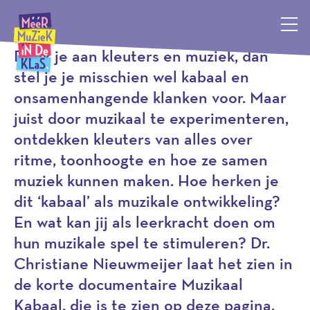
Gereedschap
Méér Muziek in de Klas, terug naar de homepagina
Denk je aan kleuters en muziek, dan
stel je je misschien wel kabaal en
onsamenhangende klanken voor. Maar
juist door muzikaal te experimenteren,
ontdekken kleuters van alles over
ritme, toonhoogte en hoe ze samen
muziek kunnen maken. Hoe herken je
dit ‘kabaal’ als muzikale ontwikkeling?
En wat kan jij als leerkracht doen om
hun muzikale spel te stimuleren? Dr.
Christiane Nieuwmeijer laat het zien in
de korte documentaire Muzikaal
Kabaal, die is te zien op deze pagina.